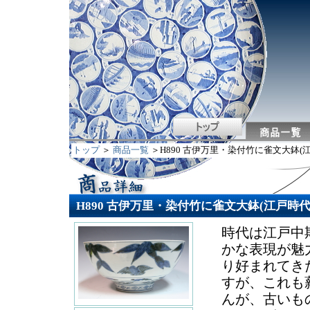
トップ
＞
商品一覧
＞H890 古伊万里・染付竹に雀文大鉢(
H890 古伊万里・染付竹に雀文大鉢(江戸時
時代は江戸中
かな表現が魅
り好まれてき
すが、これも
んが、古いも